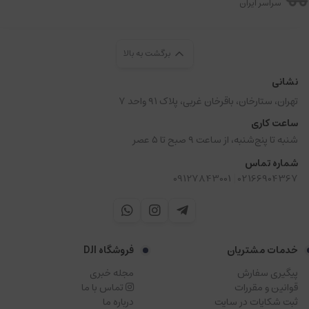
سراسر ایران
برگشت به بالا
نشانی
تهران، ستارخان، باقرخان غربی، پلاک ۹۱ واحد ۷
ساعت کاری
شنبه تا پنج‌شنبه، از ساعت ۹ صبح تا ۵ عصر
شماره تماس
|
09127843001
02166904367
خدمات مشتریان
فروشگاه DJI
پیگیری سفارش
مجله خبری
قوانین و مقررات
تماس با ما
ثبت شکایات در سایت
درباره ما