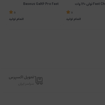
 توان 120 وات
Baseus GaN6 Pro Fast
Charger 2C+2U 100W EU
5
5
P10162705112-00 توان 100 وات
اتمام تولید
اتمام تولید
تحویل اکسپرس
سراسر ایران