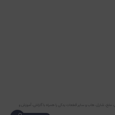
پادهای تصویربرداری، گیمبال‌های حرفه‌ای، باتری، ملخ، شارژر، هاب و سایر قطعات یدکی را همراه با گارانتی، آموزش و