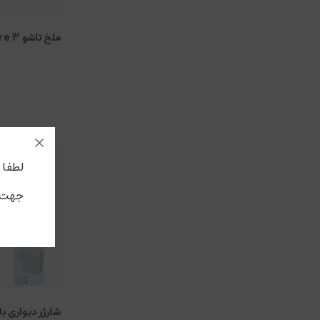
ملخ تاشو DJI inspire 3
لطفا جه
جهت ا