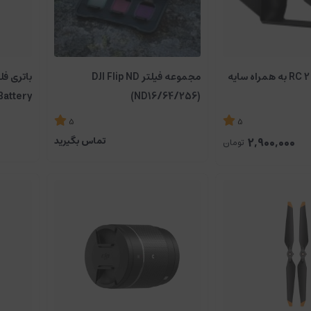
کاور سیلیکونی RC 2 به همراه سایه
مجموعه فیلتر DJI Flip ND
Battery
(ND16/64/256)
5
5
2,900,000
تماس بگیرید
تومان