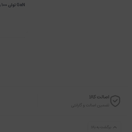
GaN توان 100 وات
اصالت کالا
تضمین اصالت و گارانتی
برگشت به بالا