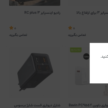
ی ارتفاع بالا
رادیو اینسپایر 3 RC plus
5
5
تماس بگیرید
تماس بگیرید
شارژر دیواری باوین Bavin PC955Y
شارژر دیواری فست شارژ بیسوس