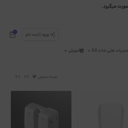
صورت میگیرد.
0
ورود
|
ثبت نام
میرات هلی شات DJI
آموزش
48
24
12
تعداد نمایش