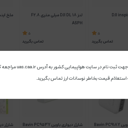
لنز DJI DL 18 میلی متری F2.8
ملخ اینسپایر 3 برا
ASPH
5
5
تماس بگیرید
تماس بگیرید
ت ثبت نام در سایت هواپیمایی کشور به آدرس uas.caa.ir مراجعه کنید.
ستعلام قیمت بخاطر نوسانات ارز تماس بگیرید.
شارژر دیواری باوین Bavin PC918Y
شارژر دیواری باوین Bavin PC953Y