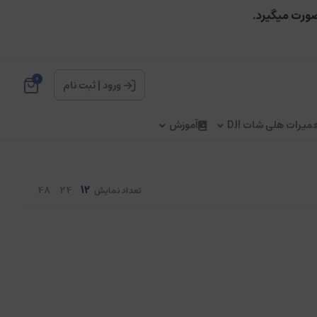
صورت میگیرد.
0
ورود
|
ثبت نام
میرات هلی شات DJI
آموزش
48
24
12
تعداد نمایش