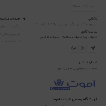
برگشت به بالا
نشانی
خدمات مشتری
تهران، ستارخان، باقرخان غربی، پلاک ۹۱ واحد ۷
پیگیری سفارش
ساعت کاری
قوانین و مقررات
شنبه تا پنج‌شنبه، از ساعت ۹ صبح تا ۵ عصر
ثبت شکایات در
شماره تماس
09127843001
02166904367
فروشگاه رسمی شرکت آموت