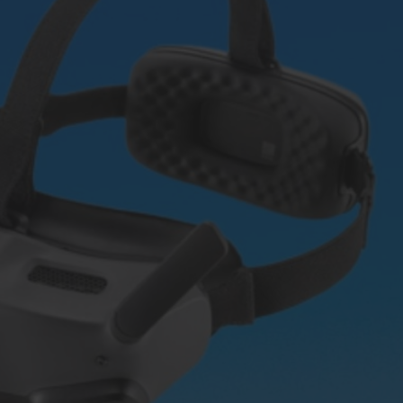
ملخ اصلی DJI Neo | DJI Neo
Propellers (بسته 2 جفتی)
 Flight Battery
موجود