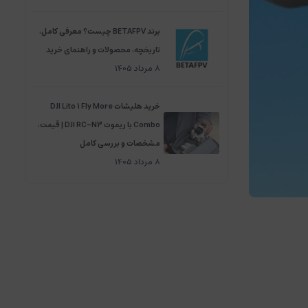
برند BETAFPV چیست؟ معرفی کامل،
تاریخچه، محصولات و راهنمای خرید
8
مرداد
1405
خرید هلیشات DJI Lito 1 Fly More
Combo با ریموت DJI RC-N3 | قیمت،
مشخصات و بررسی کامل
8
مرداد
1405