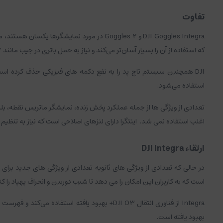
تفاوت
DJI Goggles Integra و Goggles 2 در مورد نمایشگرها یکسان هستند، مهمترین ویژگی FPV Goggles.
که استفاده از آن را بسیار آسان‌تر می‌کند و نیاز به حمل باتری در جیب مانند Goggles 2 را از بین می‌برد.
DJI همچنین سیستم تاچ پد را به نفع دکمه های فیزیکی حذف کرده است.
استفاده می‌شود.
تعدادی از ویژگی ها از جمله عملکرد پخش زنده، نمایشگر ماتریس نقطه، بلندگو، پورت صوتی 3.5 میلی متری و عملکرد 
اغلب استفاده نمی شد.
اینتگرا دارای لنزهای اصلاحی است که نیاز به تنظیم د
ارتقاء DJI Integra
در حالی که تعدادی از ویژگی های ثانویه تعدادی از ویژگی های جدید برای بهبود تجربه ه
است که به کاربران این امکان را می دهد تا شیب دوربین و انحراف پهپاد را کن
Integra از فناوری انتقال DJI O3+ بهبود یافته استفاده می‌کند و فهرست بزرگی از محصولات سازگار را دارد که از چهار به شش می‌رسد.
بهبود یافته است.