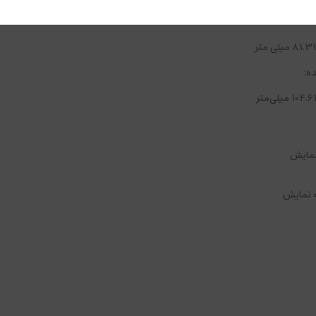
ه:
ده: