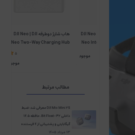
باتری هوشمند پرواز DJI Neo | DJI
هاب شارژ دوطرفه DJI Neo | DJI
Neo Two-Way Charging Hub
Neo Intelligent
5
موجود
وات
موجود
مطالب مرتبط
DJI Mic Mini 2S معرفی شد؛ ضبط
داخلی 32-Bit Float، حافظه 14.5
گیگابایتی و پشتیبانی از 4 فرستنده
13
مرداد
1405