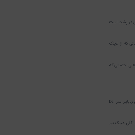
بند با باتری در پشت است
انی که از عینک
ای احتمالی که
Goggles Integra دارای ویژگی ردیابی سر DJI
ی کلی عینک نیز