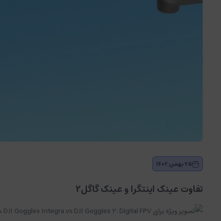
25 بهمن 1402
تفاوت عینک اینتگرا و عینک گاگل2