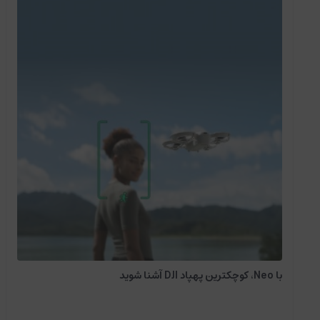
با Neo، کوچکترین پهپاد DJI آشنا شوید