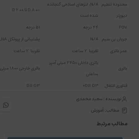
محدوده تنظیم
N/A، لنزهای اصلاحی گنجانده
-8.0 D تا +2.0 D
دیوپتر
شده است
FOV
44 درجه
51 درجه
جریان بی سیم
N/A
پشتیبانی از پروتکل DLNA
عمر باتری
تقریبا
2 ساعت
تقریبا
2 ساعت
باتری داخلی 2450 میلی آمپر
باتری
باتری خارجی 1800 میلی آمپر ساعتی
ساعتی
فناوری انتقال
DJI O3+
DJI O3
نویسنده : سعید محمدی
مطالب
,
آموزش
مطالب مرتبط