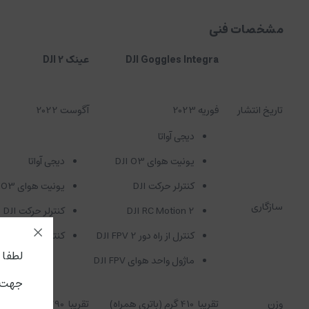
مشخصات فنی
DJI Goggles Integra
عینک DJI 2
تاریخ انتشار
فوریه 2023
آگوست 2022
دیجی آواتا
یونیت هوای DJI O3
دیجی آواتا
کنترلر حرکت DJI
یونیت هوای DJI O3
سازگاری
DJI RC Motion 2
کنترلر حرکت DJI
کنترل از راه دور DJI FPV 2
کنترل از راه دور DJI FPV 2
لطفا جه
ماژول واحد هوای DJI FPV
جهت ا
وزن
تقریبا
410 گرم (باتری همراه)
تقریبا
290 گرم (هدبند شامل)