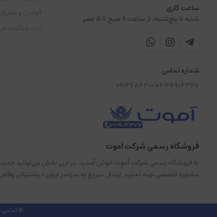
ساعت کاری
قوانین و مقررات
شنبه تا پنج‌شنبه، از ساعت ۹ صبح تا ۵ عصر
ثبت شکایات در
شماره تماس
09127843001
02166904367
فروشگاه رسمی شرکت آموت
مشاوره تخصصی تهیه نمایید. ارسال سریع به سراسر ایران + پشتیبانی واقعی
© تمامی ح