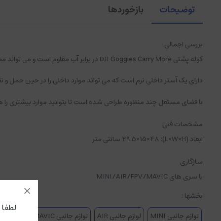
توضیحات
بازخوردها
بررسی اجمالی
کوله پشتی DJI Goggles Carry More در برابر آب مقاوم است و می تواند محافظت جامع تری از عینک DJI و هلیشات به شما ارائه دهد.
دارای یک آستر داخلی نرم است که می تواند موارد داخلی را در حین حمل و نق
با فضای مستقل چند منظوره طراحی شده است تا بتوانید موارد بیشتری را ه
مشخصات فنی
ابعاد (L×W×H): 29.5×15×48 سانتی متر
سازگاری
با سری های MINI/AIR/FPV/MAVIC
بخشها :
لطفا جه
لوازم جانبی MINI
لوازم جانبی AIR
لوازم جانبی MAVIC
لوازم جانبی