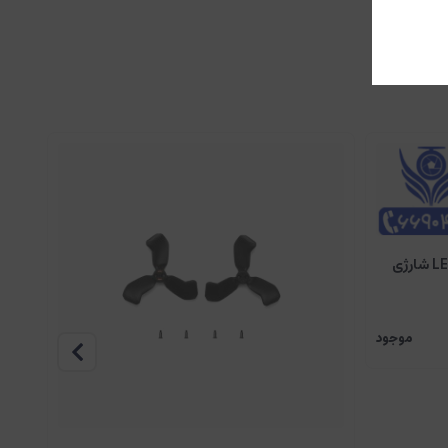
چراغ پرواز شب DJI Avata 2 | چراغ LED شارژی
موجود