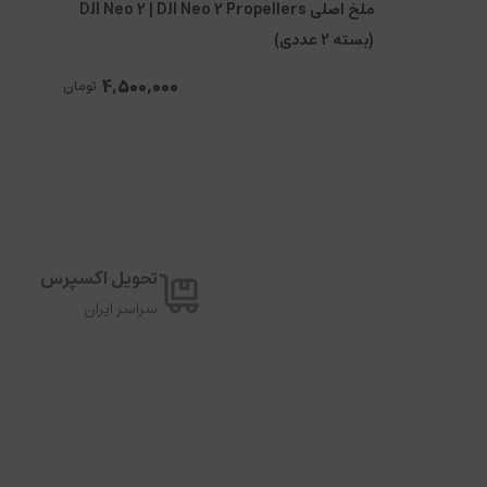
ملخ اصلی DJI Neo 2 | DJI Neo 2 Propellers
(بسته 2 عددی)
ttery
4,500,000
تومان
تحویل اکسپرس
سراسر ایران