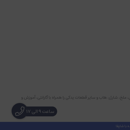
پادهای تصویربرداری، گیمبال‌های حرفه‌ای، باتری، ملخ، شارژر، هاب و سایر قطعات یدکی را همراه با گارانتی، آموزش و
ساعت ۹ الی ۱۷
با شاپفا