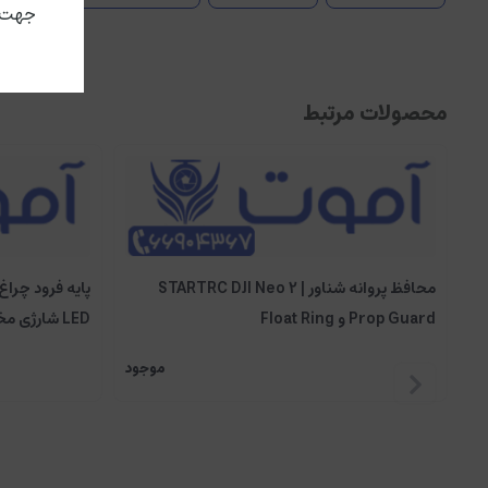
جهت ا
محصولات مرتبط
محافظ پروانه شناور STARTRC DJI Neo 2 |
Prop Guard و Float Ring
LED شارژی مخصوص DJI Neo 2
موجود