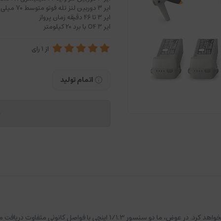
ایر 3 دوربین لنز تله فوتو متوسط 70 میلی‌متری 48 مگاپیکسلی با زوم 3 برابری سنسور سایز 1/1.3دارای F2.8
ایر 3 تا 46 دقیقه زمان پرواز
ایر 3 O4 با برد 20 کیلومتر
از
1
رای
اتمام تولید
م