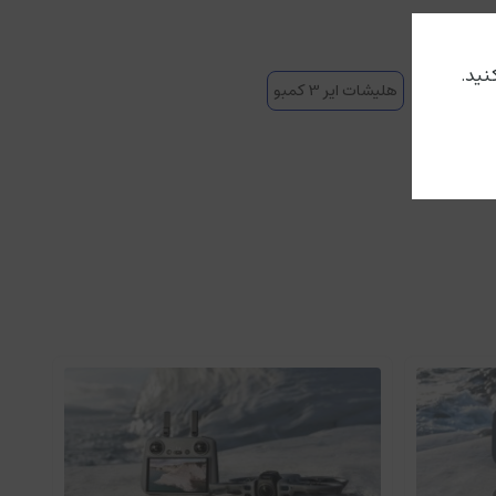
هلیشات ایر 3 کمبو
دارای اولین سیستم دوربین دوگانه اصلی سری Air است که یک دوربین زاویه باز 1/1.3 اینچی CMOS و یک دوربین تله متوسط 1/1.3 اینچی CMOS 3x در بدنه ای براق و جمع و جور تعبیه شده است. دو دوربین دارای اندازه