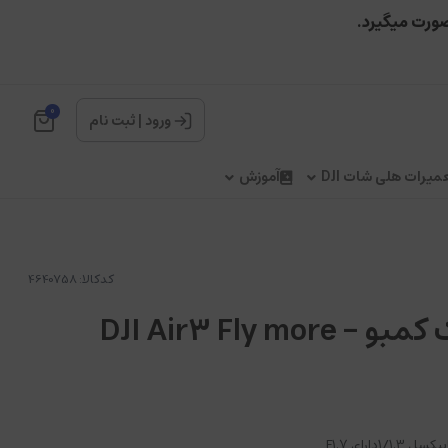
صورت میگیرد.
0
ورود
|
ثبت نام
میرات هلی شات DJI
آموزش
کدکالا:
ایر 3 رادیو RC2 پک کمبو - DJI Air3 Fly more