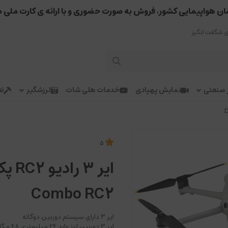
ان هواپیمایی کشور، فروش به صورت حضوری و با ارائه ی کارت ملی 
 شگفت انگیز
ر صنعتی
نمایش پهپادی
خدمات هلی شات
لرزشگیر
تع
5
Combo RC2
ایر 3 دارای سیستم دوربین دوگانه
ایر 3 دوربین لنز واید 24 میلیمتری 48 مگاپیکسل 1/1.3دارای F1.7