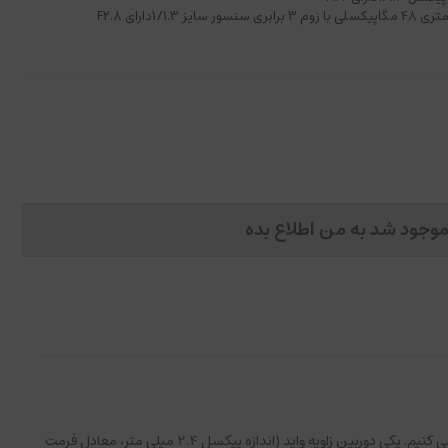
وجود شد به من اطلاع بده
ایر 3 - DJI Air 3 که جانشین Air 2S از سنسور CMOS 1 اینچی استفاده نخواهد کرد. در عوض، ما دو سنسور 1/1.3 اینچی با فواصل کانونی متفاوت دریافت می کنیم. یکی دوربین زاویه واید (اندازه پیکسل 2.4 میلی متر، معادل فرمت