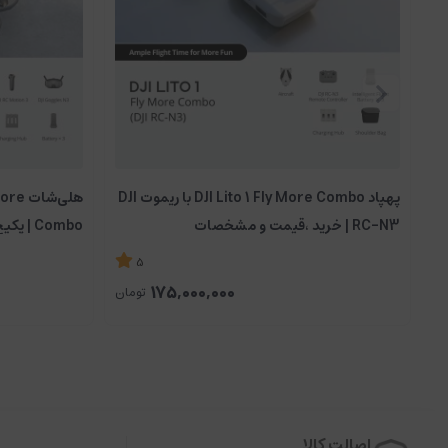
پهپاد DJI Lito 1 Fly More Combo با ریموت DJI
هلی‌ش
RC-N3 | خرید ،قیمت و مشخصات
درجه 8K
5
175,000,000
تومان
ایر 3 - DJI Air 3
با دوربین زاویه باز، می توان مناظر فراگیر را به طور کامل 
اصالت کالا