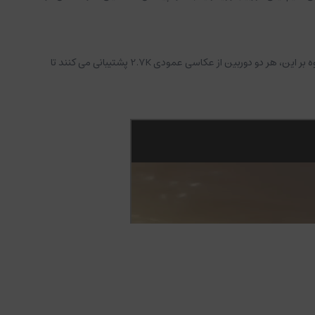
ایر 3 - DJI Air 3 عکس‌های ۴۸ مگاپیکسلی و ویدیوهای HDR تا ۴K/۶۰ فریم بر ثانیه از هر دو دوربین باشید. حداکثر مشخصات فیلم 4K/100fps است. علاوه بر این، هر دو دوربین از عکاسی عمودی 2.7K پشتیبانی می کنند تا