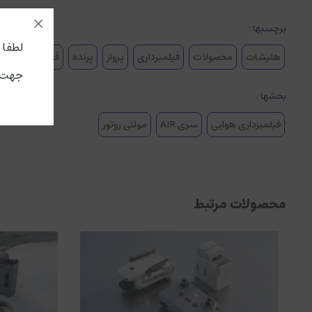
برچسبها :
لطفا جه
هلیشات
محصولات
فیلمبرداری
پرواز
پرنده
قیمت هلیشات
جهت ا
بخشها :
فیلمبرداری هوایی
سری AIR
مولتی روتور
سیستم دوربین دوگانه اصلی
محصولات مرتبط
سنسور یکسان اما فواصل کانونی متفاوت هستند و کیفیت تصویر ثابت و امکان
عملکرد دوربین مکمل