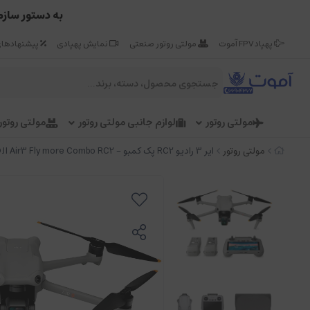
به دستور سازم
پهپاد FPV آموت
مولتی روتور صنعتی
نمایش پهپادی
پیشنهادهای
مولتی روتور
لوازم جانبی مولتی روتور
مولتی روتو
مولتی روتور
ایر 3 رادیو RC2 پک کمبو - DJI Air3 Fly more Combo RC2