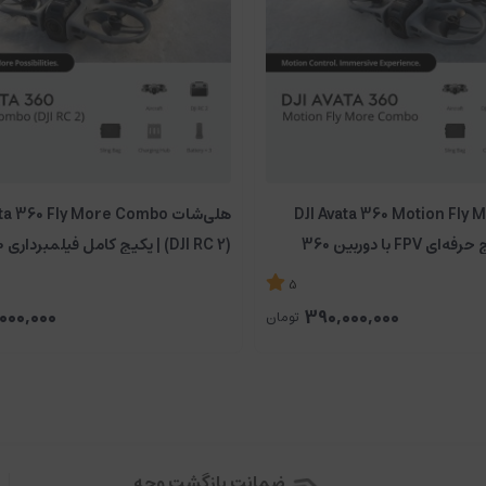
ات DJI Avata 360 Motion Fly More
هلی‌شات a 360 Fly More Combo
Combo | پکیج حرفه‌ای FPV با دوربین 360
8K
5
000,000
390,000,000
تومان
تری ثبت کرد.
ضمانت بازگشت وجه