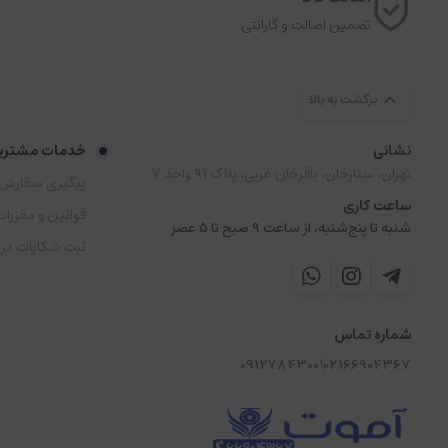
تضمین اصالت و گارانتی
برگشت به بالا
نشانی
خدمات مشتری
تهران، ستارخان، باقرخان غربی، پلاک ۹۱ واحد ۷
پیگیری سفارش
ساعت کاری
قوانین و مقررات
شنبه تا پنج‌شنبه، از ساعت ۹ صبح تا ۵ عصر
ثبت شکایات در
شماره تماس
09127843001
02166904367