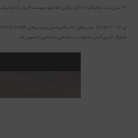
24 میلی متر، دیافراگم f/1.7) و دیگری تله فوتو متوسط 3 برابر (اندازه پیکسل 2.4 میلی متر، معادل فرمت 70 میلی متر، دیافراگم f/2.8).
اشتراک گذاری آسان محتوا در رسانه های اجتماعی را تسهیل کند.