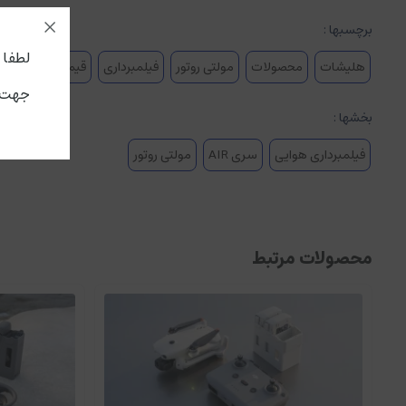
ویدئوهای هایپرلپس با کیفیت ۸K
برچسبها :
مویک ایر ۲دارای قابلیت هایپرلپس می باشد. برای ثبت این حرکات دو
لطفا جه
هلیشات
محصولات
مولتی روتور
فیلمبرداری
قیمت هلیشات
دهد. Hyperlapse 8K روشی باورنکردنی برای کشف روایت خلاقانه شماست
جهت ا
بخشها :
فیلمبرداری هوایی
سری AIR
مولتی روتور
مویک ایر ۲ اس با پخش زنده FullHD
کیلومتر دارد و از همین فاصله می تواند فیلم ها و تصاویر را برای تماشای ز
محصولات مرتبط
سیستم عدم برخورد موانع برای افزایش ایمنی
موانع را تشخیص دهند. در واقع سی