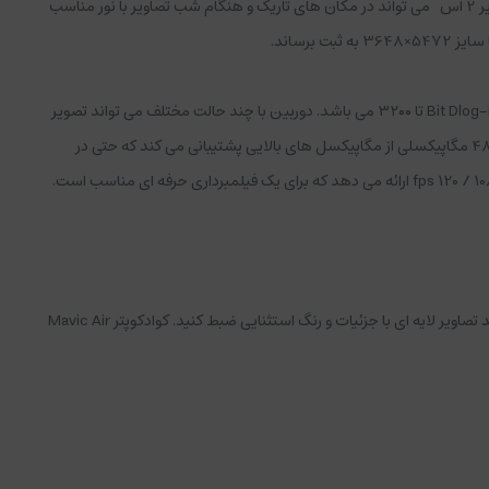
های HDR را با جزئیات پیشرفته ثبت می کند. سنسور دوربین در پشت لنزهای 22 میلی متری با دیافراگم F2.8 قرار گرفته و با استفاده از سنسور 1 اینچی مویک ایر 2 اس می تواند در مکان های تاریک و هنگام شب تصاویر با نور مناسب
میزان ایزو برای فیلم ها در حالت دستی ۱۰۰ تا 12800 می باشد و برای تصاویر 20 مگاپیکسل به صورت دستی ۱۰۰ تا 12800 می باشد و برای فیلم های 10-Bit Dlog-M ۱۰۰ تا ۳۲۰۰ می باشد. دوربین با چند حالت مختلف می تواند تصویر
برداری کند که بهترین حالت آن زمان دادن به دوربین می باشد. خروجی دوربین برای فیلم ها MP4 و MOV بوده و برای تصاویر JPEG و RAW می باشد. دوربین ۴۸ مگاپیکسلی از مگاپیکسل های بالایی پشتیبانی می کند که حتی در
هنگام بزرگنمایی یک تصویر جزئیات واضح را در اختیار شما قرار می دهد. دوربین Mavic Air 2s ویدئویی استثنایی با سرعت 5.4K / 30 fps ، 4K / 60 fps و 1080 / 120 fps ارائه می دهد که برای یک فیلمبرداری حرفه ای مناسب است.
Mavic Air 2s با فیلم HDR همراه است که از فناوری Quad Bayer با کارایی بالا پشتیبانی می شود. به لطف معماری سنسور ، HDR تضمین می کند که می توانید تصاویر لایه ای با جزئیات و رنگ استثنایی ضبط کنید. کوادکوپتر Mavic Air
 بخواهیم نحوه ثبت این تصاویر را شرح دهیم اینگونه است که یک تصویر HDR تمامی جزئیات یک صحنه را نمایش می دهد. در واقع تصاویر اچ دی آر تفاوت چندانی با چیزی که
ت برساند در این گونه فیلم ها تمامی جزئیات یک تصویر نظیر برآمدگی ها و تو رفتگی ها به خوبی قابل مشاهده می باشند. در