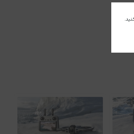
این ویدئوهای تایم لپس در کجا استفاده می شود؟ بعضی رویداد ها هستند که ما
ر چند دقیقه مشاهده آنها هم میسر نیست، پس تنها راه استفاده از فیلم های هایپرلپس یا همان TimeLapse می باشد که می تواند رشد یک گل، یا تغیر شب و روز را در چند ثانیه برای شما نمایش
کوادکوپتر DJI Mavic Air 2s دیگر از سیستم انتقال Wifi استفاده نمی کند. به جای آن از تکنولوژی OcuSync 3.0 استفاده می کند که فیلم هایی با کیفیت FullHD برای شما ارسال می کند. نسخه جدید مویک ایر برد مسافتی 8
به کنترل مولتی روتور داشته باشید.
سیستم های اجتناب از موانع در مویک ایر ۲اس پیشرفته تر شده اند و این توانایی را دارند که از ۵ جهت اصلی موانع را شناسایی کنند. سیستم های ویژن جلویی که دقت بیشتری در تشخیص موانع داشته و از فاصله ۴۰ متری می توانند
ایی کرده و از برخورد کوادکوپتر با آنها جلوگیری می کنند. پهپاد مویک به محض تشخیص
موانع به دنبال راهی برای گریز از آنها می باشد یا در کنار موانع به صورت شناور باقی می ماند. علاوه بر این سنسورها کمپانی از یک فناوری جدید یعنی APAS 4.0 برای تشخیص موانع استفاده می کند که دقت تشخیص موانع را افزایش می