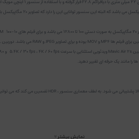
2s قادر به فیلم برداری و تصویر برداریHDR می باشد. اگر
کاربر با چشم خود می بیند ندارند. دوربین Mavic Air 2 علاوه بر عکس ها می تواند فیلم های HDR به ثب
نمایش بیشتر