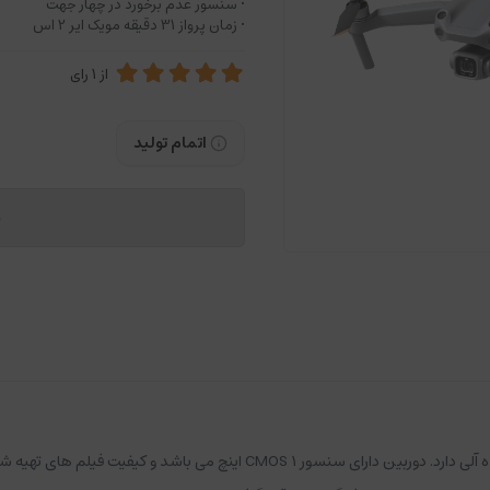
• سنسور عدم برخورد در چهار جهت
• زمان پرواز 31 دقیقه مویک ایر 2 اس
از
1
رای
اتمام تولید
م