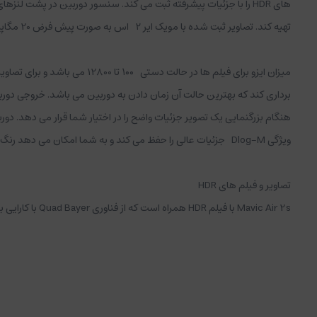
تهیه کند. تصاویر ثبت شده با مویک ایر ۲ اس به صورت پیش فرض 20 مگاپیکسل می باشد که البته این سنسور توانایی این را دارد که تصاویر 20 مگاپیکسل با سایز 5472×3648 به ثبت برساند.
ویژگی Dlog-M جزئیات عالی را حفظ می کند و به شما امکان می دهد رنگ ها را مانند یک حرفه ای تغییر دهید.
تصاویر و فیلم های HDR
شرایط نورپردازی قوی ، HDR به طور قابل توجهی دامنه پویا را تنظیم می کند. برای ثبت حماسه های بی نظیر میتوانید همزمان از تصاویر HDR و پانوراما استفاده کنید که عکس هایی با دید گسترده و جزئیات بیشتر به ثبت می رساند.