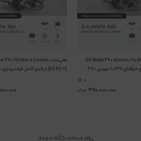
روی یک مسیر دلخواه پرواز دهید همین سنسورهای اجتناب از موانع هستند که باع
ویژگی Active Track در نسخه جدید Mavic Air ارتقاع یاف
ات DJI Avata 360 Motion Fly More
هلی‌شات a 360 Fly More Combo
Combo | پکیج حرفه‌ای FPV با دوربین 360
8K
5
000,000
390,000,000
تومان
نگام پرواز موضوع خود را در مرکز قاب نگه دارید. به سادگی موضوع خود را انتخاب کن
ضمانت بازگشت وجه