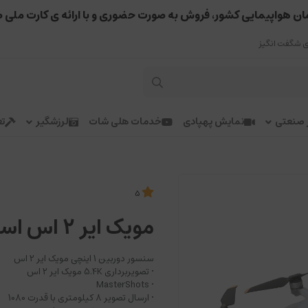
ان هواپیمایی کشور، فروش به صورت حضوری و با ارائه ی کارت ملی 
 شگفت انگیز
ر صنعتی
نمایش پهپادی
خدمات هلی شات
لرزشگیر
تع
5
مویک ایر ۲ اس استاندارد DJI Air 2S
سنسور دوربین 1 اینچی مویک ایر 2 اس
• تصویربرداری 5.4K مویک ایر 2 اس
• MasterShots
• ارسال تصویر 8 کیلومتری با قدرت 1080